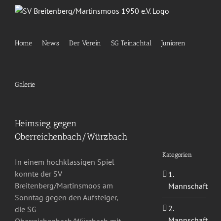
Zum
Inhalt
springen
Home
News
Der Verein
SG Teinachtal
Junioren
Galerie
Heimsieg gegen
Oberreichenbach/Würzbach
Kategorien
In einem hochklassigen Spiel
konnte der SV
1.
Breitenberg/Martinsmoos am
Mannschaft
Sonntag gegen den Aufsteiger,
2.
die SG
Mannschaft