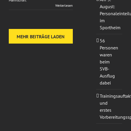
Mannschaft
Weiterlesen
August:
Personaleintei
im
Sportheim
MEHR BEITRÄGE LADEN
56
Personen
waren
beim
SVB-
Ausflug
dabei
Trainingsauftak
und
erstes
Vorbereitungssp