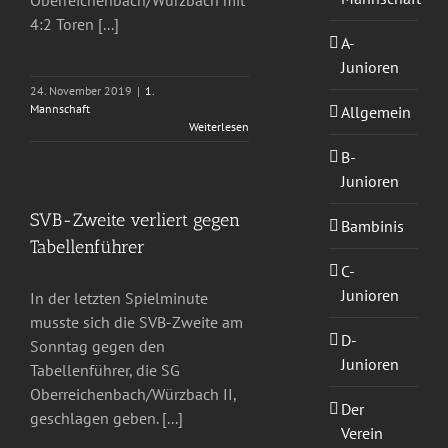
Oberreichenbach/Würzbach mit
4:2 Toren [...]
A-
Junioren
24. November 2019
|
1.
Mannschaft
Allgemein
Weiterlesen
B-
Junioren
SVB-Zweite verliert gegen
Bambinis
Tabellenführer
C-
Junioren
In der letzten Spielminute
musste sich die SVB-Zweite am
D-
Sonntag gegen den
Junioren
Tabellenführer, die SG
Oberreichenbach/Würzbach II,
Der
geschlagen geben. [...]
Verein