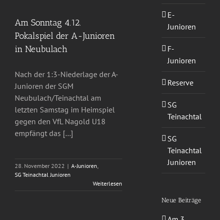
E-
Am Sonntag 4.12.
Junioren
Pokalspiel der A-Junioren
F-
in Neubulach
Junioren
Nach der 1:3-Niederlage der A-
Reserve
Junioren der SGM
Neubulach/Teinachtal am
SG
letzten Samstag im Heimspiel
Teinachtal
gegen den VfL Nagold U18
empfängt das [...]
SG
Teinachtal
Junioren
28. November 2022
|
A-Junioren
,
SG Teinachtal Junioren
Weiterlesen
Neue Beiträge
Am 3.