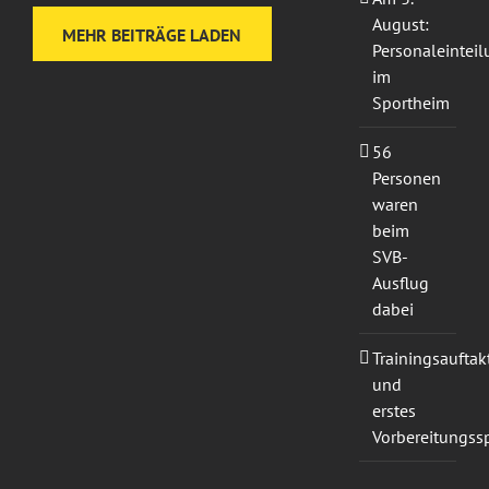
August:
MEHR BEITRÄGE LADEN
Personaleintei
im
Sportheim
56
Personen
waren
beim
SVB-
Ausflug
dabei
Trainingsauftak
und
erstes
Vorbereitungssp