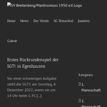
Zum
Inhalt
springen
Home
News
Der Verein
SG Teinachtal
Junioren
Galerie
Erstes Rückrundenspiel der
SGT1 in Egenhausen
Kategorien
Vor einer schwierigen Aufgabe
steht die SGT1 am Sonntag, 4.
1.
Dezember 2022, wenn sie um
Mannschaft
14 Uhr beim 1. FC [...]
2.
Mannschaft