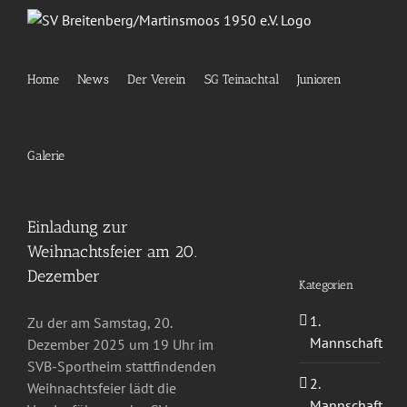
Zum
Inhalt
springen
Home
News
Der Verein
SG Teinachtal
Junioren
Galerie
Einladung zur
Weihnachtsfeier am 20.
Dezember
Kategorien
1.
Zu der am Samstag, 20.
Mannschaft
Dezember 2025 um 19 Uhr im
SVB-Sportheim stattfindenden
2.
Weihnachtsfeier lädt die
Mannschaft