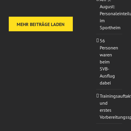
August:
Personaleintei
im
MEHR BEITRÄGE LADEN
Sportheim
56
Personen
waren
beim
SVB-
Ausflug
dabei
Trainingsauftak
und
erstes
Vorbereitungssp