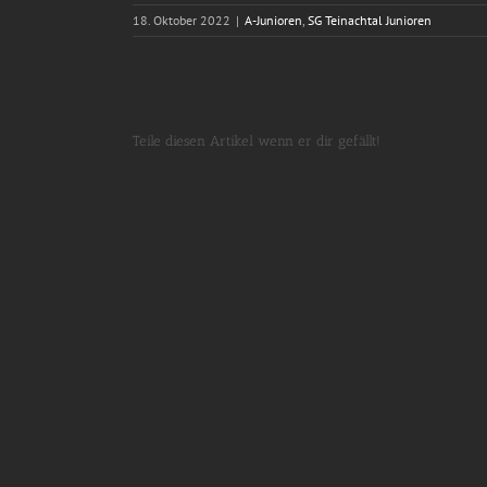
18. Oktober 2022
|
A-Junioren
,
SG Teinachtal Junioren
Teile diesen Artikel wenn er dir gefällt!