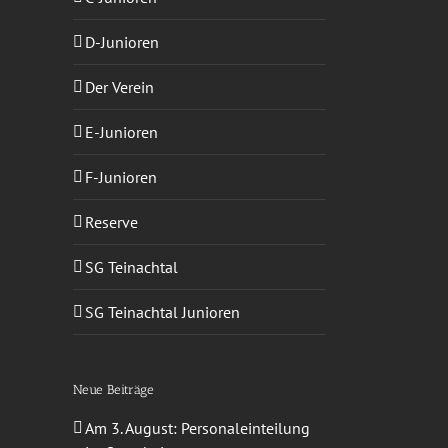
D-Junioren
Der Verein
sApp
-
E-Junioren
ail
F-Junioren
Reserve
SG Teinachtal
SG Teinachtal Junioren
Neue Beiträge
Am 3. August: Personaleinteilung