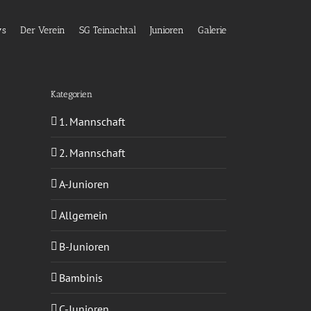
ws
Der Verein
SG Teinachtal
Junioren
Galerie
Kategorien
1. Mannschaft
2. Mannschaft
A-Junioren
Allgemein
B-Junioren
Bambinis
C-Junioren