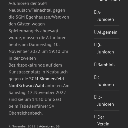
A-Junioren der SGM
Neubulach/Teinachtal gegen
A-
die SGM Egenhausen/Wart von
Junioren
den Gästen wegen
Spielermangels abgesagt
Allgemein
wurde, müssen die A-Junioren
heute, am Donnerstag, 10.
B-
November 2022 um 19:30 Uhr
Junioren
in der zweiten
Bambinis
Bezirkspokalrunde auf dem
Kunstrasenplatz in Neubulach
C-
gegen die
SGM Simmersfeld-
Junioren
NordSchwarzWald
antreten. Am
Samstag, 12. November 2022
D-
sind sie um 14:30 Uhr Gast
Junioren
beim Tabellenführer SV
Oberreichenbach.
Der
Verein
7. November 2022
|
A-Junioren
,
SG