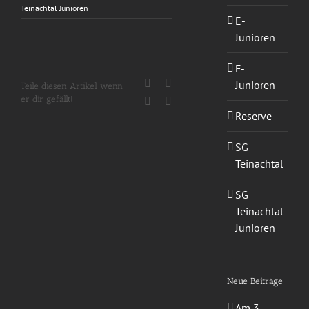
Teinachtal Junioren
E-
Junioren
F-
Facebook
X
Junioren
Teile diesen Artikel wenn
er dir gefällt!
WhatsApp
E-
Mail
Reserve
SG
Teinachtal
SG
Teinachtal
Junioren
Neue Beiträge
Am 3.