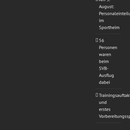
August:
Personaleintei
im
Sportheim
56
Personen
waren
beim
SVB-
Ausflug
dabei
Trainingsauftak
und
erstes
Vorbereitungssp