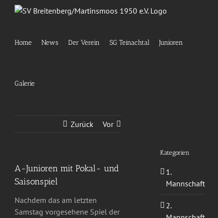
Zum
Inhalt
springen
Home
News
Der Verein
SG Teinachtal
Junioren
Galerie
Zurück
Vor
Kategorien
A-Junioren mit Pokal- und
1.
Saisonspiel
Mannschaft
Nachdem das am letzten
2.
Samstag vorgesehene Spiel der
Mannschaft