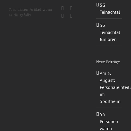
SG
Facebook
X
Teile diesen Artikel wenn
Teinachtal
er dir gefällt!
WhatsApp
E-
Mail
SG
Teinachtal
Junioren
Neue Beiträge
Am 3.
August:
Personaleintei
im
Sportheim
56
Personen
waren