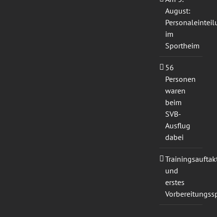
August:
Personaleintei
im
Sportheim
56
Personen
waren
beim
SVB-
Ausflug
dabei
Trainingsauftak
und
erstes
Vorbereitungssp