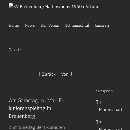
Zum
Inhalt
springen
Home
News
Der Verein
SG Teinachtal
Junioren
Galerie
Zurück
Vor
Kategorien
Am Samstag, 17. Mai: F-
1.
Juniorenspieltag in
Mannschaft
Breitenberg
2.
Zum Spieltag der F-Junioren
Mannschaft