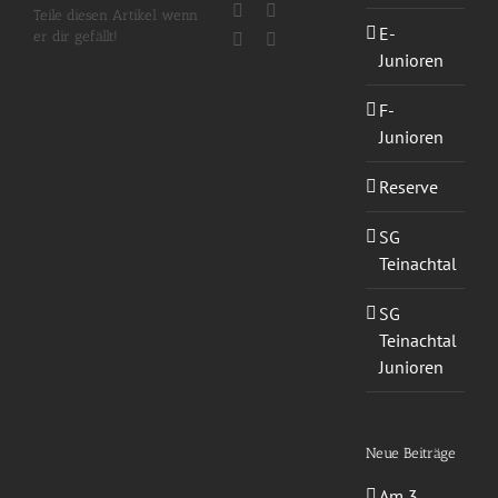
Facebook
X
Teile diesen Artikel wenn
E-
er dir gefällt!
WhatsApp
E-
Mail
Junioren
F-
Junioren
Reserve
SG
Teinachtal
SG
Teinachtal
Junioren
Neue Beiträge
Am 3.