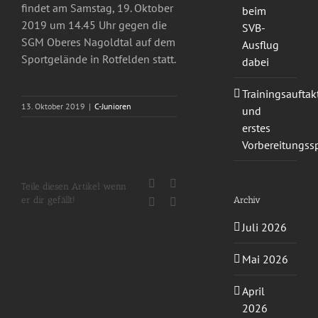
findet am Samstag, 19. Oktober
beim
2019 um 14.45 Uhr gegen die
SVB-
SGM Oberes Nagoldtal auf dem
Ausflug
Sportgelände in Rotfelden statt.
dabei
Trainingsauftak
13. Oktober 2019
|
C-Junioren
und
erstes
Vorbereitungssp
Facebook
X
Teile diesen Artikel wenn
Archiv
er dir gefällt!
WhatsApp
E-
Mail
Juli 2026
Mai 2026
April
2026