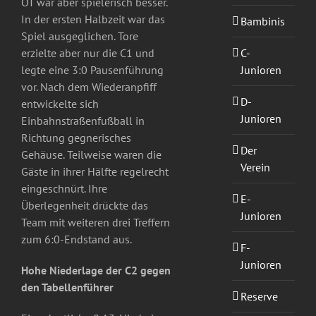
OT war aber spielerisch besser.
In der ersten Halbzeit war das
Bambinis
Spiel ausgeglichen. Tore
C-
erzielte aber nur die C1 und
Junioren
legte eine 3:0 Pausenführung
vor. Nach dem Wiederanpfiff
D-
entwickelte sich
Junioren
Einbahnstraßenfußball in
Richtung gegnerisches
Der
Gehäuse. Teilweise waren die
Verein
Gäste in ihrer Hälfte regelrecht
eingeschnürt. Ihre
E-
Überlegenheit drückte das
Junioren
Team mit weiteren drei Treffern
zum 6:0-Endstand aus.
F-
Junioren
Hohe Niederlage der C2 gegen
den Tabellenführer
Reserve