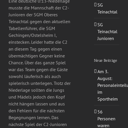
Eine deutliche 0:13-Niederlage
SG
musste die Mannschaft der C2-
Teinachtal
Junioren der SGM Oberes
Teinachtal gegen den aktuellen
SG
Tabellenführer, die SGM
Teinachtal
Gechingen/Ostelsheim I,
Junioren
einstecken. Leider hatte die C2
an diesem Tag gegen einen
übermächtigen Gegner keine
Neue Beiträge
Chance. Über das ganze Spiel
war das Team gegen die Gäste
Am 3.
sowohl läuferisch als auch
August:
spielerisch unterlegen. Trotz der
Personaleintei
Niederlage sollten die Jungs
im
und Mädels jedoch den Kopf
Sportheim
nicht hängen lassen und aus
den Fehlern für die nächsten
56
Begegnungen lernen. Das
Personen
nächste Spiel der C2-Junioren
waren