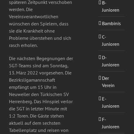
späteren Zeitpunkt verschoben
B-
werden. Die
Junioren
Vereinsverantwortlichen
Bambinis
wünschen den Spielern, dass
sie die Krankheit ohne
C-
Probleme überstehen und sich
Junioren
rasch erholen.
D-
Die nächsten Begegnungen der
Junioren
SGT-Teams sind am Sonntag,
13. März 2022 vorgesehen. Die
Der
Bezirksligamannschaft
Verein
empfängt um 15 Uhr in
Neuweiler den Türkischen SV
E-
Herrenberg. Das Hinspiel verlor
Junioren
die SGT in letzter Minute mit
1:2 Toren. Die Gäste stehen
F-
aktuell auf dem sechsten
Junioren
Tabellenplatz und reisen von