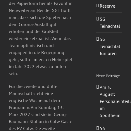
der Papierform her als Favorit in
Reserve
Neuweiler an. Bei der SGT hofft
man, dass sich die Spieler nach
SG
dem Corona-Ausfall gut
Teinachtal
erholen und der Großteil
wieder einsetzbar ist. Wenn das
SG
Team optimistisch und
Teinachtal
engagiert in die Begegnung
Junioren
geht, sollte im ersten Heimspiel
im Jahr 2022 etwas zu holen
sein.
Neue Beiträge
Für die zweite und dritte
Am 3.
Mannschaft steht eine
August:
englische Woche auf dem
Personaleintei
Programm. Am Sonntag, 13.
im
März 2022 sind sie im Georg-
Sportheim
Baumann-Station in Calw Gäste
56
des FV Calw. Die zweite