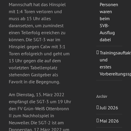
Personen
Mannschaft hat das Hinspiel
waren
mit 1:4 Toren verloren und
beim
muss ab 15 Uhr alles
SVB-
daransetzen, um zumindest
Ausflug
einen Teilerfolg erreichen zu
dabei
können. Die SGT-3 war im
Hinspiel gegen Calw mit 3:1
Trainingsauftak
Toren erfolgreich und geht um
und
13 Uhr gegen die auf dem
erstes
vorletzten Tabellenplatz
Vorbereitungssp
stehenden Gastgeber als
Favorit in die Begegnung.
Am Dienstag, 15. März 2022
Archiv
empfängt die SGT-3 um 19 Uhr
Juli 2026
den FV Grün-Weiß Ottenbronn
II zum Nachholspiel in
Mai 2026
Neuweiler. Die SGT-2 ist am
Donnerstag, 17. März 2022 um