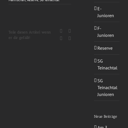
E-
Junioren
F-
Facebook
X
Teile diesen Artikel wenn
Junioren
er dir gefällt!
WhatsApp
E-
Mail
Reserve
SG
Teinachtal
SG
Teinachtal
Junioren
Neue Beiträge
Am 3.