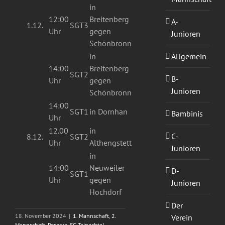
in
12:00
Breitenberg
A-
1.12.
SGT3
Uhr
gegen
Junioren
Schönbronn
Allgemein
in
14:00
Breitenberg
SGT2
B-
Uhr
gegen
Junioren
Schönbronn
14:00
SGT1
in Dornhan
Bambinis
Uhr
12.00
in
C-
8.12.
SGT2
Uhr
Althengstett
Junioren
in
14:00
Neuweiler
D-
SGT1
Uhr
gegen
Junioren
Hochdorf
Der
18. November 2024
|
1. Mannschaft
,
2.
Verein
Mannschaft
,
Reserve
,
SG Teinachtal