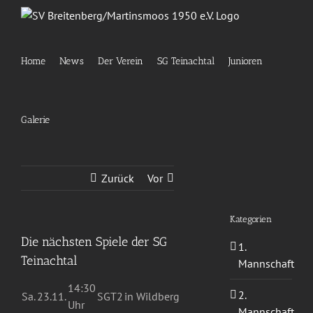
Zum
Inhalt
springen
Home
News
Der Verein
SG Teinachtal
Junioren
Galerie
Zurück
Vor
Kategorien
Die nächsten Spiele der SG
1.
Teinachtal
Mannschaft
14:30
2.
Sa.
23.11.
SGT2
in Wildberg
Uhr
Mannschaft