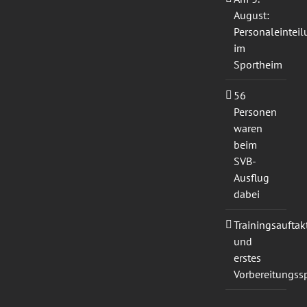
August:
Personaleintei
im
Sportheim
56
Personen
waren
beim
SVB-
Ausflug
dabei
Trainingsauftak
und
erstes
Vorbereitungssp