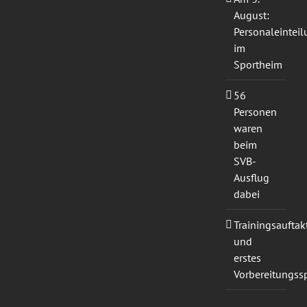
August:
Personaleintei
im
Sportheim
56
Personen
waren
beim
SVB-
Ausflug
dabei
Trainingsauftak
und
erstes
Vorbereitungssp