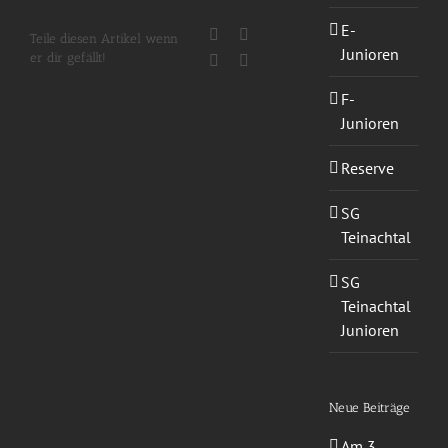
E-
Facebook
X
Teile diesen Artikel wenn
Junioren
er dir gefällt!
WhatsApp
E-
Mail
F-
Junioren
Reserve
SG
Teinachtal
SG
Teinachtal
Junioren
Neue Beiträge
Am 3.