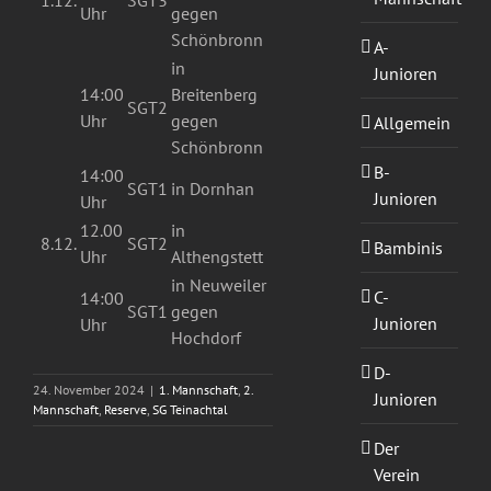
1.12.
SGT3
Uhr
gegen
Schönbronn
A-
in
Junioren
14:00
Breitenberg
SGT2
Uhr
gegen
Allgemein
Schönbronn
B-
14:00
SGT1
in Dornhan
Junioren
Uhr
12.00
in
8.12.
SGT2
Bambinis
Uhr
Althengstett
in Neuweiler
C-
14:00
SGT1
gegen
Junioren
Uhr
Hochdorf
D-
24. November 2024
|
1. Mannschaft
,
2.
Junioren
Mannschaft
,
Reserve
,
SG Teinachtal
Der
Verein