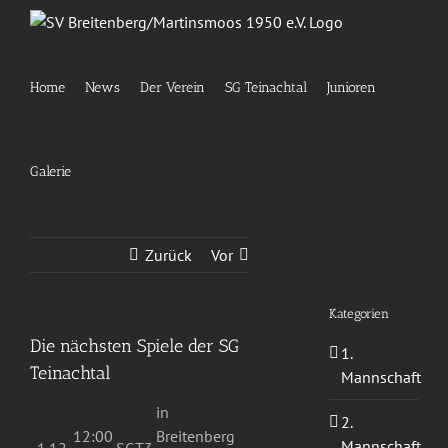
Zum
Inhalt
springen
Home
News
Der Verein
SG Teinachtal
Junioren
Galerie
Zurück
Vor
Kategorien
Die nächsten Spiele der SG
1.
Teinachtal
Mannschaft
in
2.
12:00
Breitenberg
Mannschaft