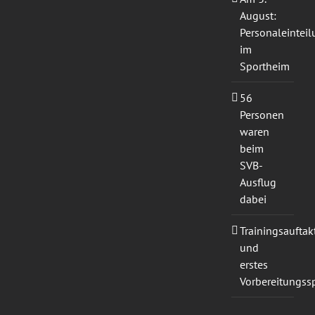
August:
Personaleintei
im
Sportheim
56
Personen
waren
beim
SVB-
Ausflug
dabei
Trainingsauftak
und
erstes
Vorbereitungssp