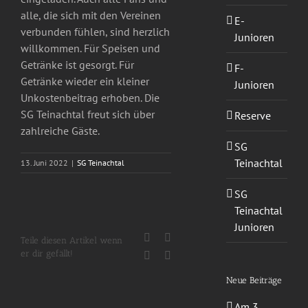
alle, die sich mit den Vereinen
E-
verbunden fühlen, sind herzlich
Junioren
willkommen. Für Speisen und
Getränke ist gesorgt. Für
F-
Getränke wieder ein kleiner
Junioren
Unkostenbeitrag erhoben. Die
SG Teinachtal freut sich über
Reserve
zahlreiche Gäste.
SG
Teinachtal
13. Juni 2022
|
SG Teinachtal
SG
Teinachtal
Junioren
Facebook
X
Teile diesen Artikel wenn
er dir gefällt!
WhatsApp
E-
Mail
Neue Beiträge
Am 3.