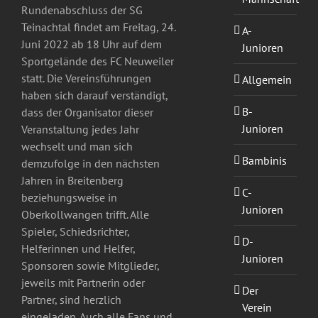
Rundenabschluss der SG
Teinachtal findet am Freitag, 24.
A-
Juni 2022 ab 18 Uhr auf dem
Junioren
Sportgelände des FC Neuweiler
statt. Die Vereinsführungen
Allgemein
haben sich darauf verständigt,
B-
dass der Organisator dieser
Junioren
Veranstaltung jedes Jahr
wechselt und man sich
Bambinis
demzufolge in den nächsten
Jahren in Breitenberg
C-
beziehungsweise in
Junioren
Oberkollwangen trifft. Alle
Spieler, Schiedsrichter,
D-
Helferinnen und Helfer,
Junioren
Sponsoren sowie Mitglieder,
jeweils mit Partnerin oder
Der
Partner, sind herzlich
Verein
eingeladen. Auch alle Fans und