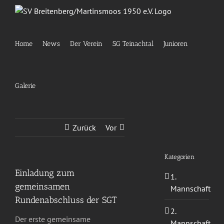
Zum
Inhalt
springen
Home
News
Der Verein
SG Teinachtal
Junioren
Galerie
Zurück
Vor
Kategorien
Einladung zum
1.
gemeinsamen
Mannschaft
Rundenabschluss der SGT
2.
Der erste gemeinsame
Mannschaft