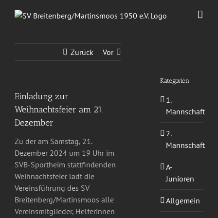
Zum
Inhalt
springen
Zurück
Vor
Kategorien
Einladung zur
1.
Weihnachtsfeier am 21.
Mannschaft
Dezember
2.
Zu der am Samstag, 21.
Mannschaft
Dezember 2024 um 19 Uhr im
SVB-Sportheim stattfindenden
A-
Weihnachtsfeier lädt die
Junioren
Vereinsführung des SV
Breitenberg/Martinsmoos alle
Allgemein
Vereinsmitglieder, Helferinnen