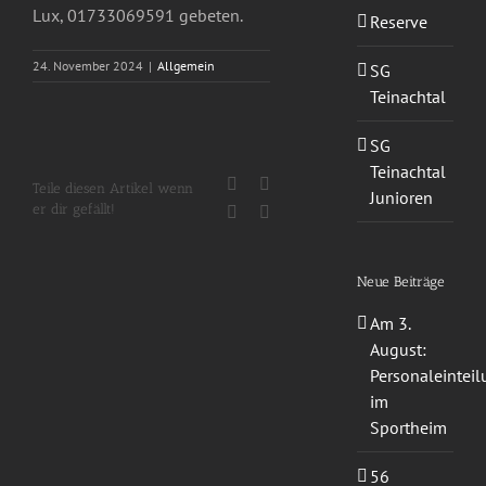
Lux, 01733069591 gebeten.
Reserve
24. November 2024
|
Allgemein
SG
Teinachtal
SG
Teinachtal
Facebook
X
Teile diesen Artikel wenn
Junioren
er dir gefällt!
WhatsApp
E-
Mail
Neue Beiträge
Am 3.
August:
Personaleintei
im
Sportheim
56