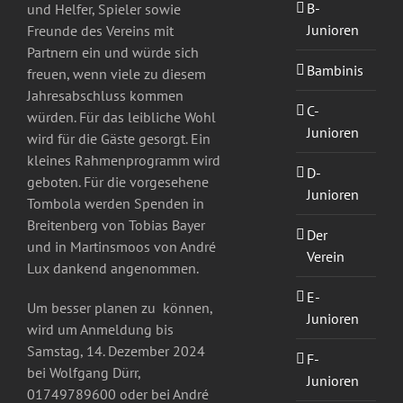
B-
und Helfer, Spieler sowie
Junioren
Freunde des Vereins mit
Partnern ein und würde sich
Bambinis
freuen, wenn viele zu diesem
Jahresabschluss kommen
C-
würden. Für das leibliche Wohl
Junioren
wird für die Gäste gesorgt. Ein
kleines Rahmenprogramm wird
D-
geboten. Für die vorgesehene
Junioren
Tombola werden Spenden in
Breitenberg von Tobias Bayer
Der
und in Martinsmoos von André
Verein
Lux dankend angenommen.
E-
Um besser planen zu können,
Junioren
wird um Anmeldung bis
Samstag, 14. Dezember 2024
F-
bei Wolfgang Dürr,
Junioren
01749789600 oder bei André