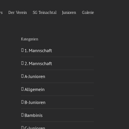
ws
Der Verein
SG Teinachtal
Junioren
Galerie
Kategorien
1. Mannschaft
2. Mannschaft
A-Junioren
Allgemein
B-Junioren
Bambinis
C-Junioren