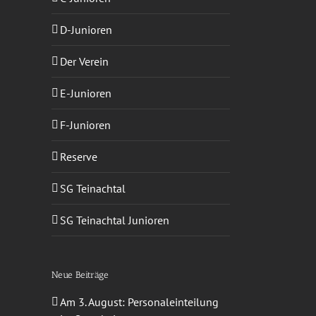
sApp
-
ail
D-Junioren
Der Verein
E-Junioren
F-Junioren
Reserve
SG Teinachtal
SG Teinachtal Junioren
Neue Beiträge
Am 3. August: Personaleinteilung