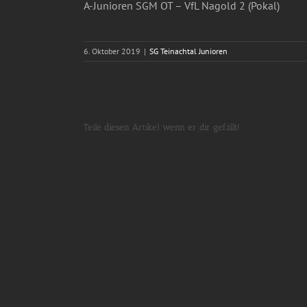
A-Junioren SGM OT – VfL Nagold 2 (Pokal)
6. Oktober 2019
|
SG Teinachtal Junioren
Teile diesen Artikel wenn er dir gefällt!