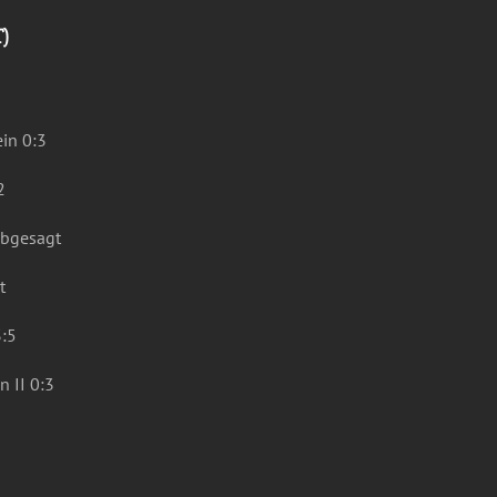
T)
in 0:3
2
abgesagt
t
3:5
 II 0:3