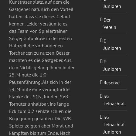
Kunstrasenplatz, auf dem die
Junioren
Gastgeber natürlich den Vorteil
hatten, dass sie dieses Geläuf
Der
kennen. Leider versäumte es
Verein
das Team von Spielertrainer
Sergej Golubkow in der ersten
E-
Halbzeit die vorhandenen
Junioren
Torchancen zu nutzen. Besser
machten es die Gastgeber. Aus
F-
dem Nichts gelang ihnen in der
Junioren
25. Minute die 1:0-
Pausenführung. Als sich in der
Reserve
54. Minute eine verunglückte
SG
Flanke des SCN, für den SVB-
Teinachtal
Torhüter unhaltbar, ins lange
Eck zum 0:2 senkte schien die
SG
Begegnung gelaufen. Die SVB-
Teinachtal
Spieler zeigten aber Moral und
Junioren
kämpften bis zum Ende. Nach