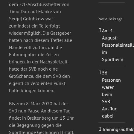
dem 2:1-Anschlusstreffer von
Timo Dürr auf Flanke von
Sergej Golubkow war
Neue Beiträge
zumindest ein Teilerfolgt
Am 3.
wieder möglich. Die Gastgeber
August:
hatten nach diesem Treffer alle
Personaleintei
Hände voll zu tun, um die
im
Führung über die Zeit zu
Sportheim
bringen. In der Nachspielzeit
hatte der SVB noch eine
56
Großchance, die dem SVB den
Personen
eigentlich verdienten Punkt
waren
hätte bringen können.
beim
SVB-
Bis zum 8. März 2020 hat der
Ausflug
SVB nun Pause. An diesem Tag
dabei
findet in Breitenberg um 15 Uhr
die Begegnung gegen die
Trainingsauftak
Sportfreunde Gechingen II statt.