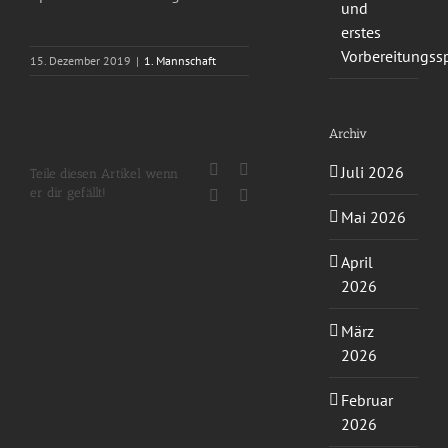
und
erstes
Vorbereitungssp
15. Dezember 2019
|
1. Mannschaft
Archiv
Facebook
X
Juli 2026
Teile diesen Artikel wenn
er dir gefällt!
WhatsApp
E-
Mail
Mai 2026
April
2026
März
2026
Februar
2026