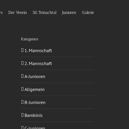
ws
Der Verein
SG Teinachtal
Junioren
Galerie
Kategorien
1. Mannschaft
2. Mannschaft
A-Junioren
Allgemein
B-Junioren
Bambinis
C-Junioren