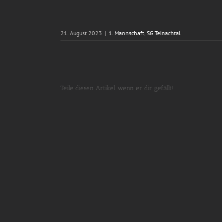
21. August 2023
|
1. Mannschaft
,
SG Teinachtal
Teile diesen Artikel wenn er dir gefällt!