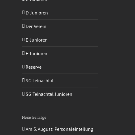
D-Junioren
Der Verein
E-Junioren
F-Junioren
sApp
-
ail
Reserve
SG Teinachtal
SG Teinachtal Junioren
Neue Beiträge
Am 3. August: Personaleinteilung