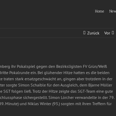
Home
Ne
Zurück
Vor
nberg ihr Pokalspiel gegen den Bezirksligisten FV Grün/Weiß
ritte Pokalrunde ein. Bei glühender Hitze hatten es die beiden
te traten stark ersatzgeschwächt an, gingen aber trotzdem in der
äter sorgte Simon Schaible für den Ausgleich, dem Bjarne Möller
ie SGT folgen ließ. Trotz der Hitze zeigte das SGT-Team eine gute
Schlussphase sichergestellt. Simon Lörcher verwandelte in der 79.
9. Minute) und Niklas Winter (93.) sorgten mit ihren Treffern für