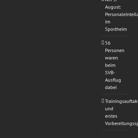
August:
Personaleintei
im
Sportheim
56
Personen
waren
beim
SVB-
Ausflug
dabei
Trainingsauftak
und
erstes
Vorbereitungssp