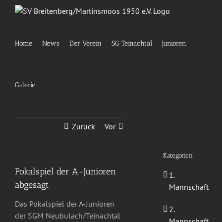
Zum
Inhalt
springen
Home
News
Der Verein
SG Teinachtal
Junioren
Galerie
Zurück
Vor
Kategorien
Pokalspiel der A-Junioren
1.
abgesagt
Mannschaft
Das Pokalspiel der A-Junioren
2.
der SGM Neubulach/Teinachtal
Mannschaft