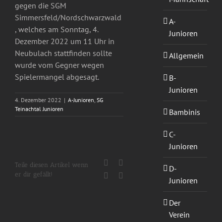
gegen die SGM
Simmersfeld/Nordschwarzwald
A-
, welches am Sonntag, 4.
Junioren
Dezember 2022 um 11 Uhr in
Neubulach stattfinden sollte
Allgemein
wurde vom Gegner wegen
Spielermangel abgesagt.
B-
Junioren
4. Dezember 2022
|
A-Junioren
,
SG
Teinachtal Junioren
Bambinis
C-
Junioren
Facebook
X
Teile diesen Artikel wenn
D-
er dir gefällt!
WhatsApp
E-
Junioren
Mail
Der
Verein