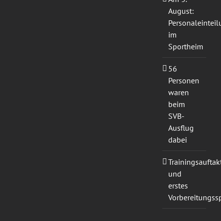
August:
Personaleintei
im
Sportheim
56
Personen
waren
beim
SVB-
Ausflug
dabei
Trainingsauftak
und
erstes
Vorbereitungssp