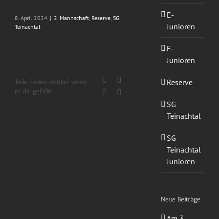
E-
8. April 2024
|
2. Mannschaft
,
Reserve
,
SG
Junioren
Teinachtal
F-
Junioren
Facebook
X
Reserve
Teile diesen Artikel wenn
er dir gefällt!
WhatsApp
E-
Mail
SG
Teinachtal
SG
Teinachtal
Junioren
Neue Beiträge
Am 3.