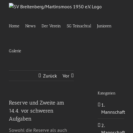
Zum
Inhalt
springen
Home
News
Der Verein
SG Teinachtal
Junioren
Galerie
Zurück
Vor
Kategorien
Reserve und Zweite am
1.
14.4. vor schweren
Mannschaft
Aufgaben
2.
Sowohl die Reserve als auch
Mannschaft