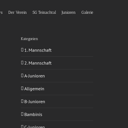
ws
Der Verein
SG Teinachtal
Junioren
Galerie
Kategorien
1. Mannschaft
2. Mannschaft
A-Junioren
Allgemein
B-Junioren
Bambinis
C-Junioren