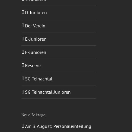
sApp
-
D-Junioren
ail
Der Verein
E-Junioren
F-Junioren
Reserve
SG Teinachtal
SG Teinachtal Junioren
Neue Beiträge
Am 3. August: Personaleinteilung