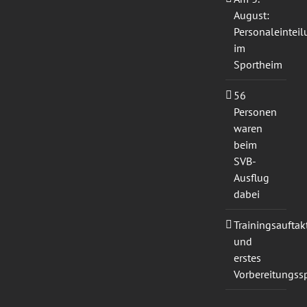
August:
Personaleintei
im
Sportheim
56
Personen
waren
beim
SVB-
Ausflug
dabei
Trainingsauftak
und
erstes
Vorbereitungssp