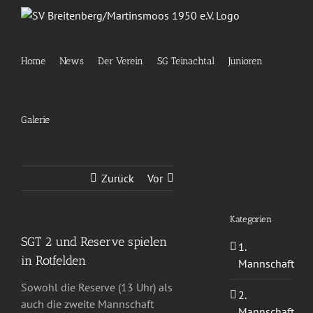
Zum
Inhalt
springen
Home
News
Der Verein
SG Teinachtal
Junioren
Galerie
Zurück
Vor
Kategorien
SGT 2 und Reserve spielen
1.
in Rotfelden
Mannschaft
Sowohl die Reserve (13 Uhr) als
2.
auch die zweite Mannschaft
Mannschaft