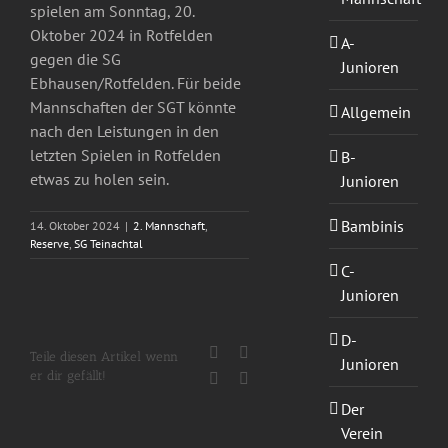
spielen am Sonntag, 20.
Oktober 2024 in Rotfelden
A-
gegen die SG
Junioren
Ebhausen/Rotfelden. Für beide
Mannschaften der SGT könnte
Allgemein
nach den Leistungen in den
letzten Spielen in Rotfelden
B-
etwas zu holen sein.
Junioren
Bambinis
14. Oktober 2024
|
2. Mannschaft
,
Reserve
,
SG Teinachtal
C-
Junioren
D-
Facebook
X
Teile diesen Artikel wenn
Junioren
er dir gefällt!
WhatsApp
E-
Mail
Der
Verein