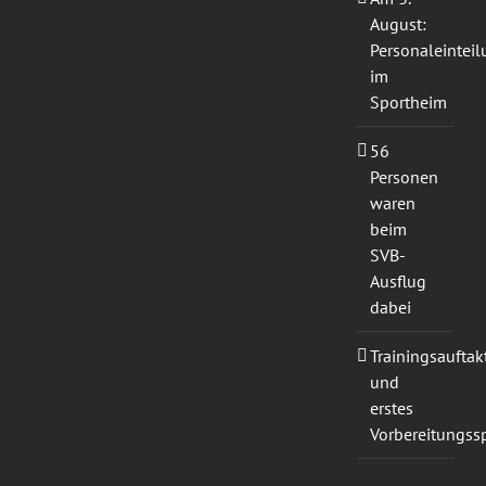
August:
Personaleintei
im
Sportheim
56
Personen
waren
beim
SVB-
Ausflug
dabei
Trainingsauftak
und
erstes
Vorbereitungssp