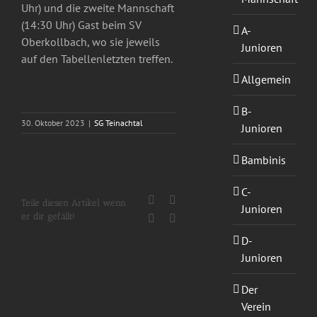
Uhr) und die zweite Mannschaft
(14:30 Uhr) Gast beim SV
A-
Oberkollbach, wo sie jeweils
Junioren
auf den Tabellenletzten treffen.
Allgemein
B-
30. Oktober 2023
|
SG Teinachtal
Junioren
Bambinis
C-
Facebook
X
Teile diesen Artikel wenn
Junioren
er dir gefällt!
WhatsApp
E-
Mail
D-
Junioren
Der
Verein