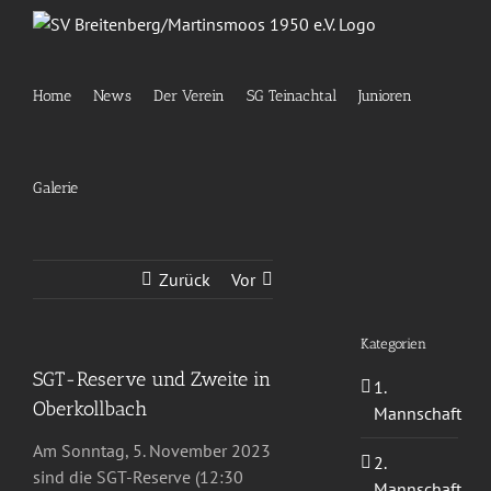
Zum
Inhalt
springen
Home
News
Der Verein
SG Teinachtal
Junioren
Galerie
Zurück
Vor
Kategorien
SGT-Reserve und Zweite in
1.
Oberkollbach
Mannschaft
Am Sonntag, 5. November 2023
2.
sind die SGT-Reserve (12:30
Mannschaft