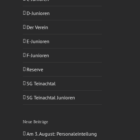
sApp
-
ail
D-Junioren
Der Verein
E-Junioren
F-Junioren
Reserve
SG Teinachtal
SG Teinachtal Junioren
Neue Beiträge
Am 3. August: Personaleinteilung