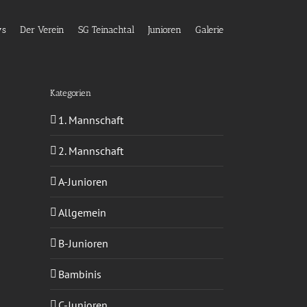
ws
Der Verein
SG Teinachtal
Junioren
Galerie
Kategorien
1. Mannschaft
2. Mannschaft
A-Junioren
Allgemein
B-Junioren
Bambinis
C-Junioren