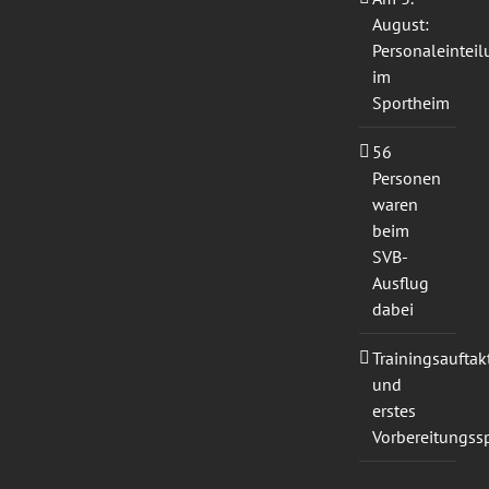
August:
Personaleintei
im
Sportheim
56
Personen
waren
beim
SVB-
Ausflug
dabei
Trainingsauftak
und
erstes
Vorbereitungssp