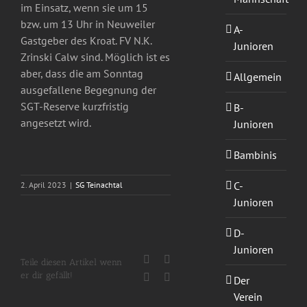
im Einsatz, wenn sie um 15
bzw. um 13 Uhr in Neuweiler
A-
Gastgeber des Kroat. FV N.K.
Junioren
Zrinski Calw sind. Möglich ist es
aber, dass die am Sonntag
Allgemein
ausgefallene Begegnung der
SGT-Reserve kurzfristig
B-
angesetzt wird.
Junioren
Bambinis
C-
2. April 2023
|
SG Teinachtal
Junioren
D-
Junioren
Facebook
X
Teile diesen Artikel wenn
er dir gefällt!
WhatsApp
E-
Der
Mail
Verein