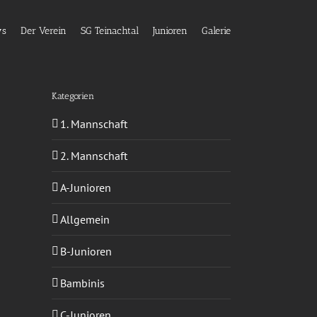
ws
Der Verein
SG Teinachtal
Junioren
Galerie
Kategorien
1. Mannschaft
2. Mannschaft
A-Junioren
Allgemein
B-Junioren
Bambinis
C-Junioren