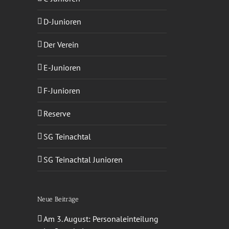
D-Junioren
Der Verein
sApp
-
E-Junioren
ail
F-Junioren
Reserve
SG Teinachtal
SG Teinachtal Junioren
Neue Beiträge
Am 3. August: Personaleinteilung