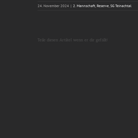
24. November 2024
|
2. Mannschaft
,
Reserve
,
SG Teinachtal
Teile diesen Artikel wenn er dir gefällt!