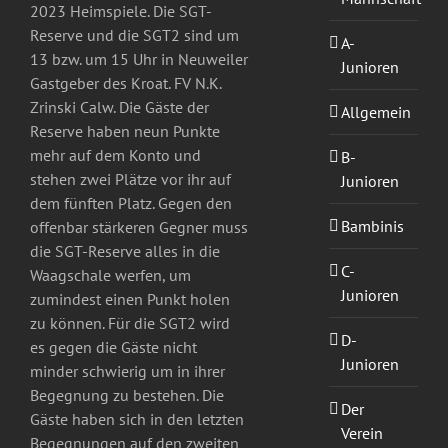
2023 Heimspiele. Die SGT-
Reserve und die SGT2 sind um
A-
13 bzw. um 15 Uhr in Neuweiler
Junioren
Gastgeber des Kroat. FV N.K.
Zrinski Calw. Die Gäste der
Allgemein
Reserve haben neun Punkte
mehr auf dem Konto und
B-
stehen zwei Plätze vor ihr auf
Junioren
dem fünften Platz. Gegen den
Bambinis
offenbar stärkeren Gegner muss
die SGT-Reserve alles in die
C-
Waagschale werfen, um
Junioren
zumindest einen Punkt holen
zu können. Für die SGT2 wird
D-
es gegen die Gäste nicht
Junioren
minder schwierig um in ihrer
Begegnung zu bestehen. Die
Der
Gäste haben sich in den letzten
Verein
Begegnungen auf den zweiten