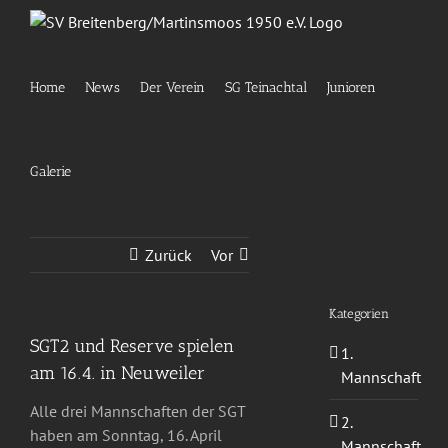
Zum
Inhalt
springen
Home
News
Der Verein
SG Teinachtal
Junioren
Galerie
Zurück
Vor
Kategorien
SGT2 und Reserve spielen
1.
am 16.4. in Neuweiler
Mannschaft
Alle drei Mannschaften der SGT
2.
haben am Sonntag, 16. April
Mannschaft