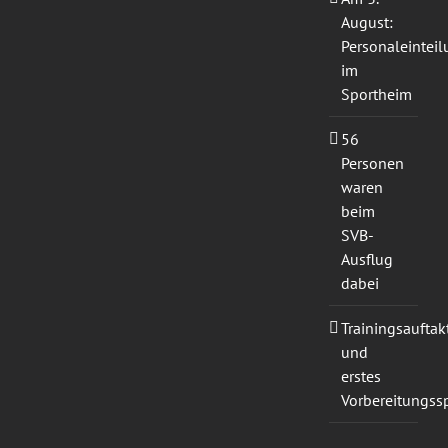
August:
Personaleintei
im
Sportheim
56
Personen
waren
beim
SVB-
Ausflug
dabei
Trainingsauftak
und
erstes
Vorbereitungssp