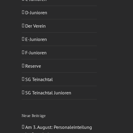
D-Junioren
Der Verein
E-Junioren
F-Junioren
sApp
-
ail
Reserve
SG Teinachtal
SG Teinachtal Junioren
Neue Beiträge
Am 3. August: Personaleinteilung