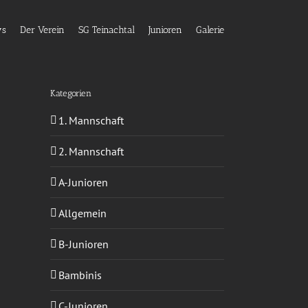
ws
Der Verein
SG Teinachtal
Junioren
Galerie
Kategorien
1. Mannschaft
2. Mannschaft
A-Junioren
Allgemein
B-Junioren
Bambinis
C-Junioren