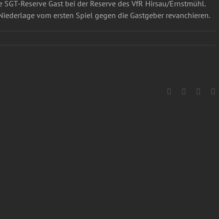
e SGT-Reserve Gast bei der Reserve des VfR Hirsau/Ernstmühl.
-Niederlage vom ersten Spiel gegen die Gastgeber revanchieren.
Facebook
X
What
E
M