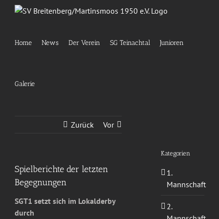
Zum
Inhalt
springen
Home
News
Der Verein
SG Teinachtal
Junioren
Galerie
Zurück
Vor
Kategorien
Spielberichte der letzten
1.
Begegnungen
Mannschaft
SGT1 setzt sich im Lokalderby
2.
durch
Mannschaft