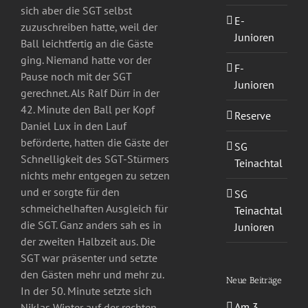
sich aber die SGT selbst
E-
zuzuschreiben hatte, weil der
Junioren
Ball leichtfertig an die Gäste
ging. Niemand hatte vor der
F-
Pause noch mit der SGT
Junioren
gerechnet. Als Ralf Dürr in der
42. Minute den Ball per Kopf
Reserve
Daniel Lux in den Lauf
beförderte, hatten die Gäste der
SG
Schnelligkeit des SGT-Stürmers
Teinachtal
nichts mehr entgegen zu setzen
und er sorgte für den
SG
schmeichelhaften Ausgleich für
Teinachtal
die SGT. Ganz anders sah es in
Junioren
der zweiten Halbzeit aus. Die
SGT war präsenter und setzte
den Gästen mehr und mehr zu.
Neue Beiträge
In der 50. Minute setzte sich
Am 3.
Niklas Winter auf der rechten