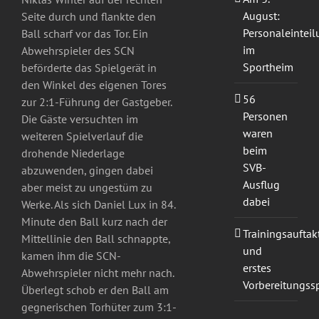
August:
Seite durch und flankte den
Personaleintei
Ball scharf vor das Tor. Ein
im
Abwehrspieler des SCN
Sportheim
beförderte das Spielgerät in
den Winkel des eigenen Tores
56
zur 2:1-Führung der Gastgeber.
Personen
Die Gäste versuchten im
waren
weiteren Spielverlauf die
beim
drohende Niederlage
SVB-
abzuwenden, gingen dabei
Ausflug
aber meist zu ungestüm zu
dabei
Werke. Als sich Daniel Lux in 84.
Minute den Ball kurz nach der
Trainingsauftak
Mittellinie den Ball schnappte,
und
kamen ihm die SCN-
erstes
Abwehrspieler nicht mehr nach.
Vorbereitungssp
Überlegt schob er den Ball am
gegnerischen Torhüter zum 3:1-