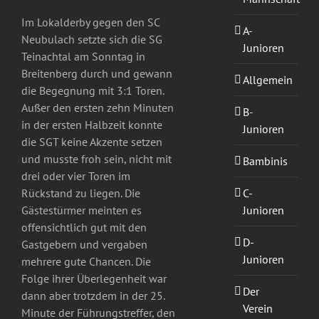
Im Lokalderby gegen den SC
A-
Neubulach setzte sich die SG
Junioren
Teinachtal am Sonntag in
Breitenberg durch und gewann
Allgemein
die Begegnung mit 3:1 Toren.
Außer den ersten zehn Minuten
B-
in der ersten Halbzeit konnte
Junioren
die SGT keine Akzente setzen
und musste froh sein, nicht mit
Bambinis
drei oder vier Toren im
C-
Rückstand zu liegen. Die
Junioren
Gästestürmer meinten es
offensichtlich gut mit den
D-
Gastgebern und vergaben
Junioren
mehrere gute Chancen. Die
Folge ihrer Überlegenheit war
Der
dann aber trotzdem in der 25.
Verein
Minute der Führungstreffer, den