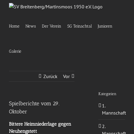
Zum
Inhalt
springen
Home
News
Der Verein
SG Teinachtal
Junioren
Galerie
Zurück
Vor
Kategorien
Spielberichte vom 29.
1.
Oktober
Mannschaft
Bittere Heimniederlage gegen
2.
Neuhengstett
Mannschaft