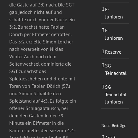
die Gäste auf 3:0 nach. Die SGT
E-
gab jedoch nicht auf und
Junioren
schaffte noch vor der Pause ein
3:2. Zunächst hatte Fabian
F-
Dörich per Elfmeter getroffen.
Junioren
Das 3:2 erzielte Simon Lörcher
nach Vorarbeit von Niklas
Reserve
Winter. Auch nach dem
Seitenwechsel dominierte die
SG
SGT zunächst das
Teinachtal
Spielgeschehen und drehte mit
Toren von Fabian Dörich (57.)
SG
und Simon Schaible den
Teinachtal
Spielstand auf 4:3. Es folgte ein
Junioren
offener Schlagabtausch, bei
dem den Gästen in der 79.
Minute ein Elfmeter in die
Neue Beiträge
Karten spielte, den sie zum 4:4-
Am 3.
Ausgleich nutzten. In der 88.