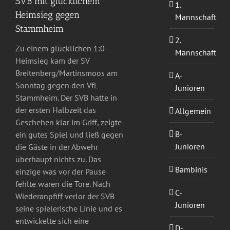
SVB mit glücklichem
1.
Heimsieg gegen
Mannschaft
Stammheim
2.
Zu einem glücklichen 1:0-
Mannschaft
Heimsieg kam der SV
Breitenberg/Martinsmoos am
A-
Sonntag gegen den VfL
Junioren
Stammheim. Der SVB hatte in
der ersten Halbzeit das
Allgemein
Geschehen klar im Griff, zeigte
B-
ein gutes Spiel und ließ gegen
Junioren
die Gäste in der Abwehr
überhaupt nichts zu. Das
Bambinis
einzige was vor der Pause
fehlte waren die Tore. Nach
C-
Wiederanpfiff verlor der SVB
Junioren
seine spielerische Linie und es
entwickelte sich eine
D-