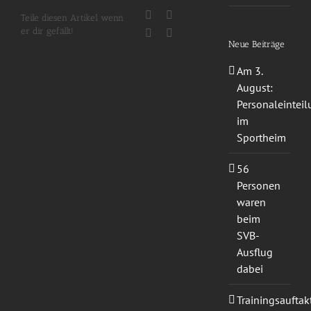
Facebook
X
Teile diesen Artikel wenn
er dir gefällt!
WhatsApp
E-
Mail
Neue Beiträge
Am 3.
August:
Personaleintei
im
Sportheim
56
Personen
waren
beim
SVB-
Ausflug
dabei
Trainingsauftak