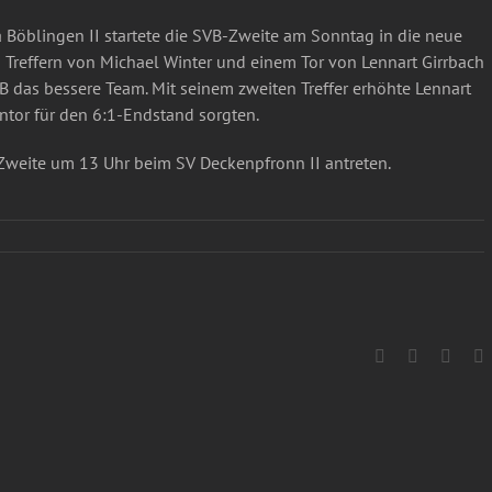
 Böblingen II startete die SVB-Zweite am Sonntag in die neue
ei Treffern von Michael Winter und einem Tor von Lennart Girrbach
VB das bessere Team. Mit seinem zweiten Treffer erhöhte Lennart
entor für den 6:1-Endstand sorgten.
weite um 13 Uhr beim SV Deckenpfronn II antreten.
Facebook
X
What
E
M