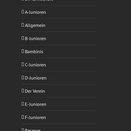
A-Junioren
Allgemein
B-Junioren
Bambinis
C-Junioren
D-Junioren
Der Verein
sApp
-
ail
E-Junioren
F-Junioren
Reserve