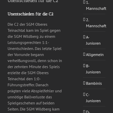
Unentschieden für die C2
1.
Mannschaft
Unentschieden für die C2
2.
Die C2 der SGM Oberes
Mannschaft
Teinachtal kam im Spiel gegen
die SGM Wildberg zu einem
A-
Leistungsgerechten 1:1-
Junioren
Unentschieden. Das letzte Spiel
Allgemein
der Vorrunde begann
verheißungsvoll, denn schon in
B-
der zehnten Minute des Spiels
Junioren
erzielte die SGM Oberes
Teinachtal den 1:0-
Bambinis
Führungstreffer. Danach
prägten viele Abspielfehler und
C-
unnötige Ballverluste das
Junioren
Spielgeschehen auf beiden
Seiten. Die SGM Wildberg kam
D-