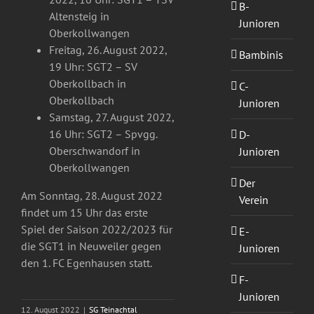
B-
Altensteig in
Junioren
Oberkollwangen
Freitag, 26. August 2022,
Bambinis
19 Uhr: SGT2 – SV
Oberkollbach in
C-
Oberkollbach
Junioren
Samstag, 27. August 2022,
16 Uhr: SGT2 – Spvgg.
D-
Oberschwandorf in
Junioren
Oberkollwangen
Der
Am Sonntag, 28. August 2022
Verein
findet um 15 Uhr das erste
Spiel der Saison 2022/2023 für
E-
die SGT1 in Neuweiler gegen
Junioren
den 1. FC Egenhausen statt.
F-
Junioren
12. August 2022
|
SG Teinachtal