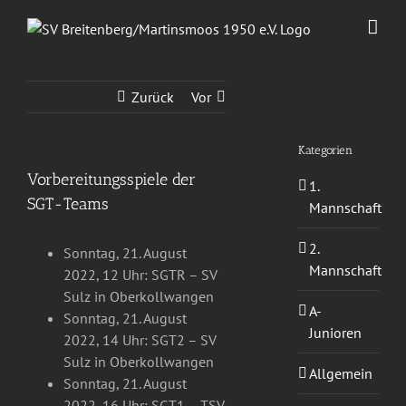
Zum
Inhalt
springen
Zurück
Vor
Kategorien
Vorbereitungsspiele der
1.
SGT-Teams
Mannschaft
2.
Sonntag, 21. August
Mannschaft
2022, 12 Uhr: SGTR – SV
Sulz in Oberkollwangen
A-
Sonntag, 21. August
Junioren
2022, 14 Uhr: SGT2 – SV
Sulz in Oberkollwangen
Allgemein
Sonntag, 21. August
2022, 16 Uhr: SGT1 – TSV