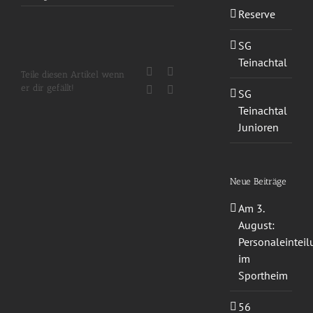
Reserve
SG
Teinachtal
Facebook
X
Teile diesen Artikel wenn
er dir gefällt!
WhatsApp
E-
SG
Mail
Teinachtal
Junioren
Neue Beiträge
Am 3.
August:
Personaleintei
im
Sportheim
56